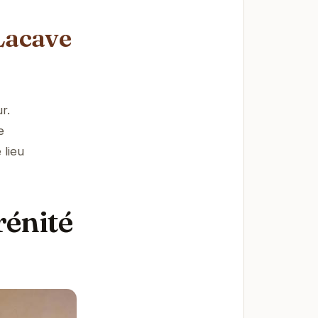
Lacave
r.
e
 lieu
rénité