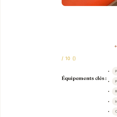
/ 10 ()
P
Équipements clés :
I