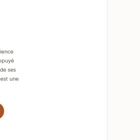
rience
appuyé
 de ses
 est une