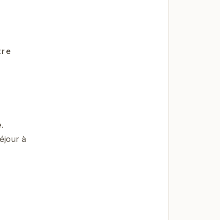
tre
.
éjour à