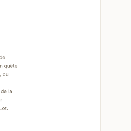
 de
en quête
, ou
 de la
r
Lot.