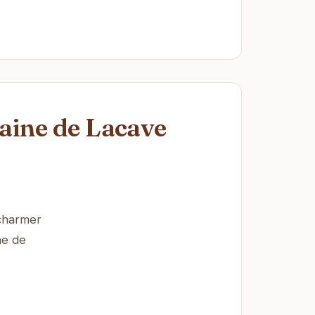
aine de Lacave
 charmer
ne de